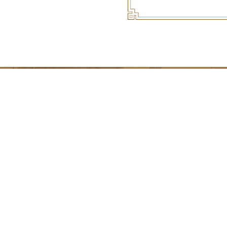
地址：山西省太原市晋祠路一段75号 邮编：030024
电话：0351-8618368(门诊办公室) 0351-6528388(办公室)
传真：0351-6528638
晋ICP备18011877号-1
晋卫网审[2014]第0010号
晋公网安备 14010902000492号 山西中医药大学附属医院版权所有