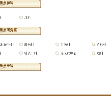
重点学科
科
儿科
重点研究室
管病疮疡科
肺病科
骨伤科
肾病科
科
针灸二科
治未病中心
眼科
重点专科