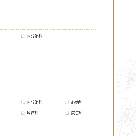
内分泌科
内分泌科
心病科
肿瘤科
康复科