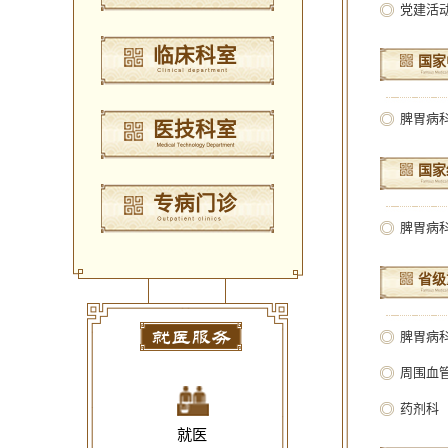
党建活
临床科室
国家
脾胃病
医技科室
国家
专病门诊
脾胃病
省级
就医服务
脾胃病
周围血
药剂科
就医