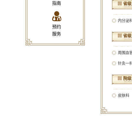
指南
省级
内分泌
预约
服务
省级
周围血
针灸一
院级
皮肤科