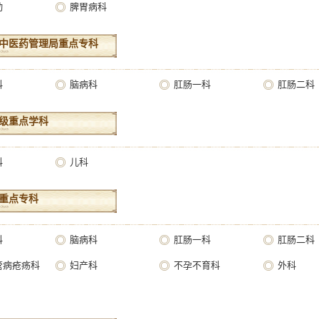
动
脾胃病科
中医药管理局重点专科
科
脑病科
肛肠一科
肛肠二科
级重点学科
科
儿科
重点专科
科
脑病科
肛肠一科
肛肠二科
管病疮疡科
妇产科
不孕不育科
外科