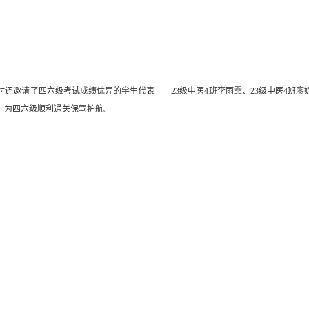
请了四六级考试成绩优异的学生代表——23级中医4班李雨霏、23级中医4班廖妮
，为四六级顺利通关保驾护航。