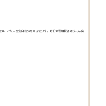
萍、22级中医定向班郭思雨现场分享。她们倾囊相授备考技巧与实