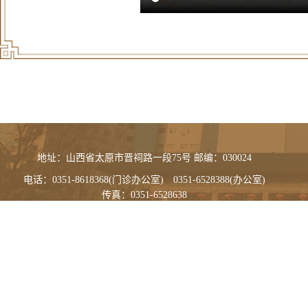
地址：山西省太原市晋祠路一段75号 邮编：030024
电话：0351-8618368(门诊办公室) 0351-6528388(办公室)
传真：0351-6528638
晋ICP备18011877号-1
晋卫网审[2014]第0010号
晋公网安备 14010902000492号 山西中医药大学附属医院版权所有