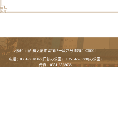
地址：山西省太原市晋祠路一段75号 邮编：030024
电话：0351-8618368(门诊办公室) 0351-6528388(办公室)
传真：0351-6528638
晋ICP备18011877号-1
晋卫网审[2014]第0010号
晋公网安备 14010902000492号 山西中医药大学附属医院版权所有